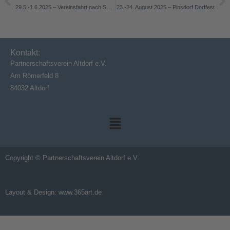
Zurück
Nä
29.5.-1.6.2025 – Vereinsfahrt nach San Vito di Leguzzano
23.-24. August 2025 – Pinsdorf Dorffest
Kontakt:
Partnerschaftsverein Altdorf e.V.
Am Römerfeld 8
84032 Altdorf
Main
Menu
Copyright © Partnerschaftsverein Altdorf e.V.
Layout & Design:
www.365art.de