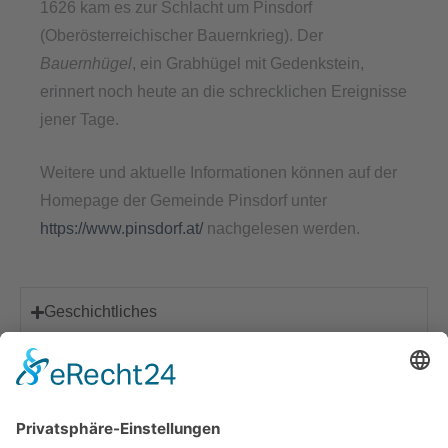
1626 kam es zur Schlacht um Pinsdorf
(Oberösterreichischer Bauernkrieg). Der
Bauernhügel
, ein Grabhügel mit Gedenkstein,
erinnert noch heute an die schrecklichen Ereignisse
jener Tage.
Weitere und aktuelle Informationen können auf der
Homepage der Gemeinde Pinsdorf unter
https://www.pinsdorf.at/
nachgelesen werden.
Geschichtliches
Entwicklung
Il Comune